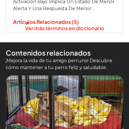
Activación Bajo Implica Un Estado De Menor
Alerta Y Una Respuesta De Menor
Intensidad. Un Nivel De Activación Alto, Sería
Artículos Relacionados (5)
Un Estado De Alerta Mayor, […]
Ver más términos en diccionario
Contenidos relacionados
¡Mejora la vida de tu amigo perruno! Descubre
cómo mantener a tu perro feliz y saludable.