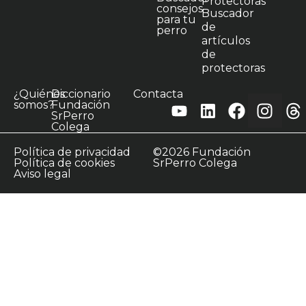
Protectoras
consejos
Buscador
para tu
de
perro
artículos
de
protectoras
¿Quiénes
Diccionario
Contacta
somos?
Fundación
SrPerro
Colega
Política de privacidad
©2026 Fundación
Política de cookies
SrPerro Colega
Aviso legal