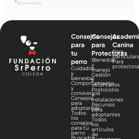
de privacidad
Consejos
Consejos
Academi
para
para
Canina
Para
tu
Protectoras
particular
Bienestar
perro
Para
y
protectora
Cuidados
manejo
y
Gestión
bienestar
y
Comportamiento
voluntarios
y
Protocolos
convivencia
e
Consejos
instalaciones
para
Recursos
adoptantes
para
Todos
adoptantes
los
Todos
consejos
los
para tu
artículos
perro
de
Buscador