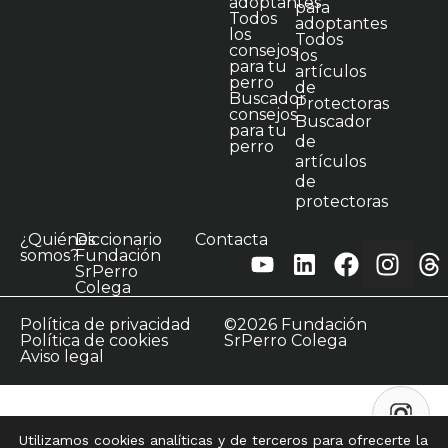
adoptantes
para
Todos
adoptantes
los
Todos
consejos
los
para tu
artículos
perro
de
Buscador
Protectoras
consejos
Buscador
para tu
de
perro
artículos
de
protectoras
¿Quiénes
Diccionario
Contacta
somos?
Fundación
SrPerro
Colega
Política de privacidad
©2026 Fundación
Política de cookies
SrPerro Colega
Aviso legal
Utilizamos cookies analíticas y de terceros para ofrecerte la