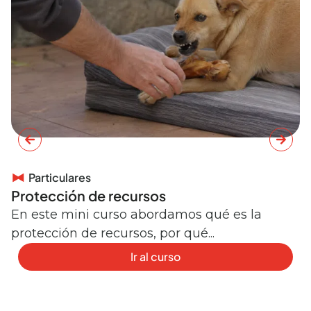
Particulares
Protección de recursos
C
e
En este mini curso abordamos qué es la
protección de recursos, por qué...
E
r
Ir al curso