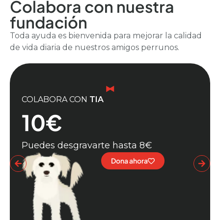
Colabora con nuestra
fundación
Toda ayuda es bienvenida para mejorar la calidad
de vida diaria de nuestros amigos perrunos.
COLABORA CON
TIA
10€
Puedes desgravarte hasta 8€
Dona ahora