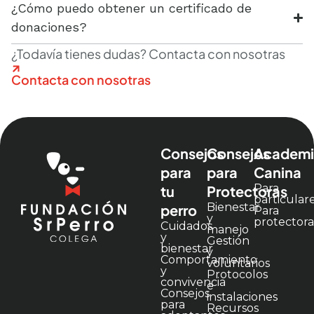
¿Cómo puedo obtener un certificado de
donaciones?
¿Todavía tienes dudas? Contacta con nosotras
Contacta con nosotras​
Consejos
Consejos
Academi
para
para
Canina
Para
tu
Protectoras
particular
Bienestar
perro
Para
y
protectora
Cuidados
manejo
y
Gestión
bienestar
y
Comportamiento
voluntarios
y
Protocolos
convivencia
e
Consejos
instalaciones
para
Recursos