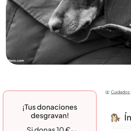
Cuidados 
¡Tus donaciones
desgravan!
Í
Si donas 10 €,