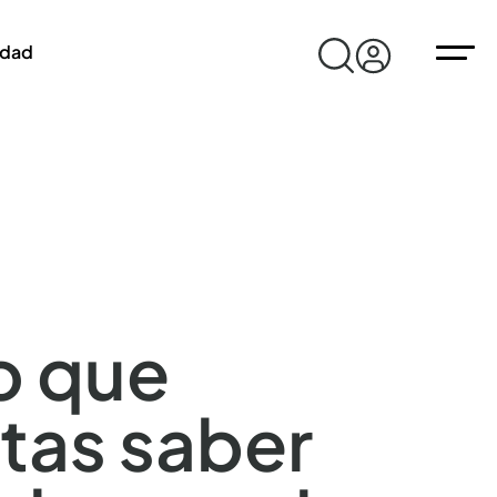
idad
o que
tas saber