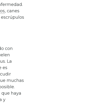
enfermedad.
ros
, canes
n escrúpulos
do con
uelen
us. La
e es
acudir
 que muchas
posible.
s que haya
a y