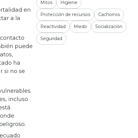
Mitos
Higiene
rtalidad en
Protección de recursos
Cachorros
tar a la
Reactividad
Miedo
Socialización
 contacto
Seguridad
ambién puede
atos,
ctado ha
r si no se
vulnerables.
s, incluso
está
donde
peligroso.
adecuado