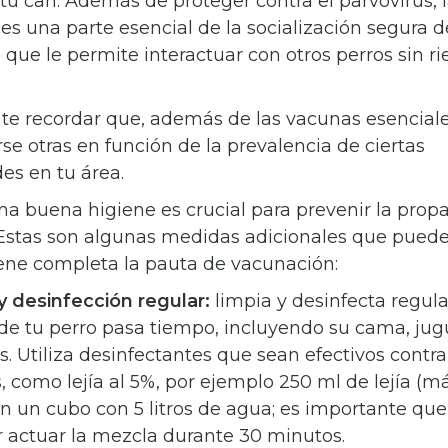
tu can. Además de proteger contra el parvovirus, 
es una parte esencial de la socialización segura d
 que le permite interactuar con otros perros sin r
te recordar que, además de las vacunas esencial
e otras en función de la prevalencia de ciertas
s en tu área.
a buena higiene es crucial para prevenir la prop
 Estas son algunas medidas adicionales que puede
iene completa la pauta de vacunación:
y desinfección regular:
limpia y desinfecta regul
de tu perro pasa tiempo, incluyendo su cama, jug
 Utiliza desinfectantes que sean efectivos contra
, como lejía al 5%, por ejemplo 250 ml de lejía (
n un cubo con 5 litros de agua; es importante qu
ar actuar la mezcla durante 30 minutos.