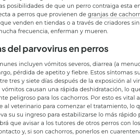
s posibilidades de que un perro contraiga esta 
cta a perros que provienen de
granjas de cachor
 que venden en tiendas o a través de criadores si
mucha frecuencia, enferman y mueren.
s del parvovirus en perros
unes incluyen vómitos severos, diarrea (a menu
argo, pérdida de apetito y fiebre. Estos síntomas s
re tres y siete días después de la exposición al vir
os vómitos causan una rápida deshidratación, lo qu
e peligroso para los cachorros. Por esto es vital 
 al veterinario para comenzar el tratamiento, lo
va su su ingreso para estabilizarse lo más rápido 
rá que avisar a los tutores de otros perros con lo
ontacto y, si son cachorros, ponerlos en cuarenten