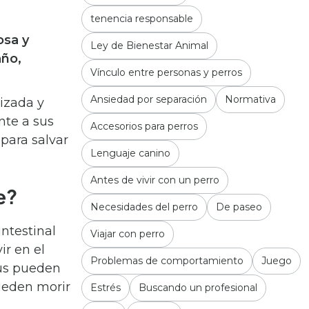
tenencia responsable
osa y
Ley de Bienestar Animal
año,
Vínculo entre personas y perros
.
Ansiedad por separación
Normativa
lizada y
te a sus
Accesorios para perros
para salvar
Lenguaje canino
Antes de vivir con un perro
e?
Necesidades del perro
De paseo
intestinal
Viajar con perro
ir en el
Problemas de comportamiento
Juego
rus pueden
pueden morir
Estrés
Buscando un profesional