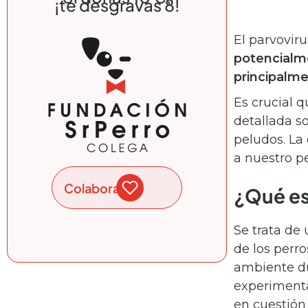
¡te desgravas 8!
El parvovir
potencialme
principalme
Es crucial 
detallada s
peludos. La
a nuestro pe
Colabora
¿Qué es
Se trata de 
de los perr
ambiente du
experimenta
en cuestión