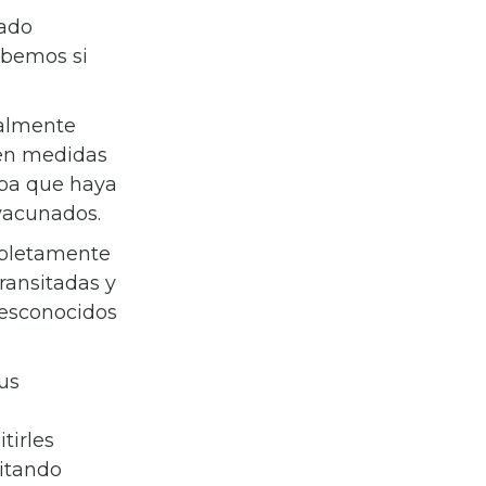
zado
abemos si
ialmente
men medidas
opa que haya
vacunados.
mpletamente
ransitadas y
desconocidos
us
tirles
vitando