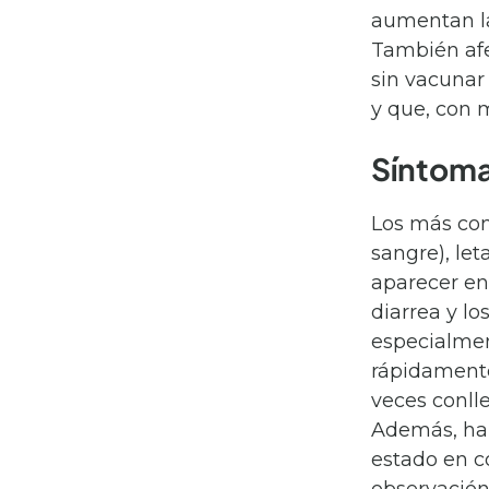
aumentan la
También afe
sin vacunar
y que, con 
Síntoma
Los más com
sangre), let
aparecer ent
diarrea y l
especialment
rápidamente
veces conlle
Además, hab
estado en c