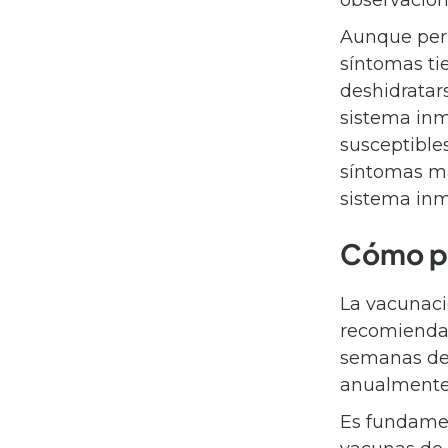
observación
Aunque perr
síntomas ti
deshidrata
sistema inm
susceptible
síntomas má
sistema inm
Cómo pr
La vacunaci
recomienda 
semanas de 
anualment
Es fundamen