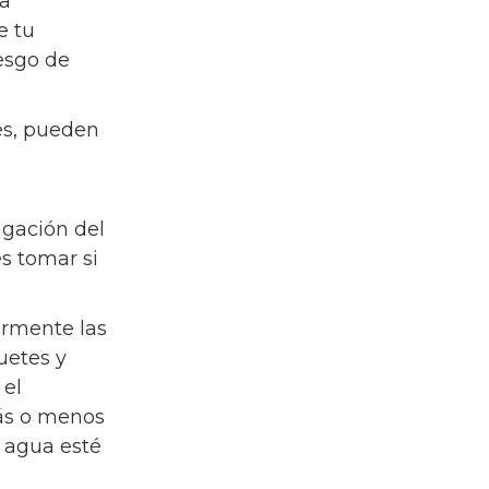
la
e tu
iesgo de
es, pueden
agación del
s tomar si
armente las
uetes y
 el
más o menos
e agua esté