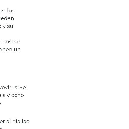
s, los
pueden
 y su
 mostrar
ienen un
ovirus. Se
is y ocho
o
 al día las