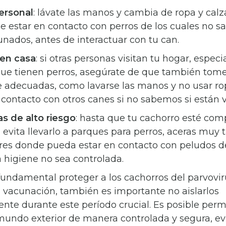
ersonal
: lávate las manos y cambia de ropa y cal
e estar en contacto con perros de los cuales no s
unados, antes de interactuar con tu can.
 en casa
: si otras personas visitan tu hogar, espec
que tienen perros, asegúrate de que también to
e adecuadas, como lavarse las manos y no usar r
 contacto con otros canes si no sabemos si están 
as de alto riesgo
: hasta que tu cachorro esté co
evita llevarlo a parques para perros, aceras muy t
ares donde pueda estar en contacto con peludos 
 higiene no sea controlada.
undamental proteger a los cachorros del parvovir
 vacunación, también es importante no aislarlos
te durante este período crucial. Es posible permi
 mundo exterior de manera controlada y segura, e