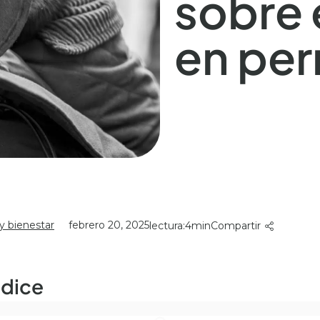
sobre 
en per
y bienestar
febrero 20, 2025
lectura:
4
Compartir
ndice