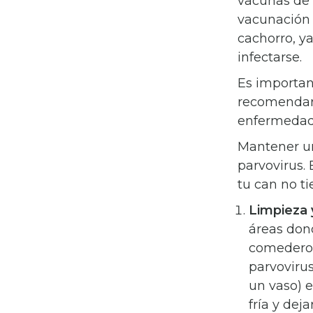
vacunas de 
vacunación 
cachorro, ya
infectarse.
Es importan
recomendars
enfermedade
Mantener un
parvovirus.
tu can no t
Limpieza 
áreas don
comederos.
parvovirus
un vaso) e
fría y dej