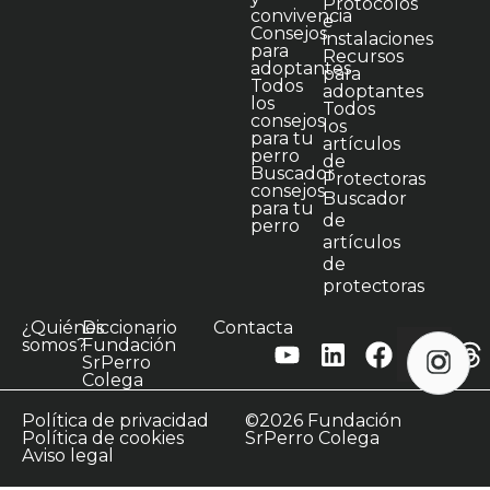
Protocolos
convivencia
e
Consejos
instalaciones
para
Recursos
adoptantes
para
Todos
adoptantes
los
Todos
consejos
los
para tu
artículos
perro
de
Buscador
Protectoras
consejos
Buscador
para tu
de
perro
artículos
de
protectoras
¿Quiénes
Diccionario
Contacta
somos?
Fundación
SrPerro
Colega
Política de privacidad
©2026 Fundación
Política de cookies
SrPerro Colega
Aviso legal