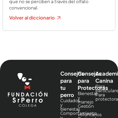
que no se perciben a través del olfato
convencional.
Volver al diccionario
Consejos
Consejos
Academi
para
para
Canina
Para
tu
Protectoras
particular
Bienestar
perro
Para
y
protectora
Cuidados
manejo
y
Gestión
bienestar
y
Comportamiento
voluntarios
y