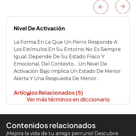
Nivel De Activación
La Forma En La Que Un Perro Responde A
Los Estímulos En Su Entorno No Es Siempre
Igual, Depende De Su Estado Físico Y
Emocional, Del Contexto… Un Nivel De
Activación Bajo Implica Un Estado De Menor
Alerta Y Una Respuesta De Menor
Intensidad. Un Nivel De Activación Alto, Sería
Artículos Relacionados (5)
Un Estado De Alerta Mayor, […]
Ver más términos en diccionario
Contenidos relacionados
¡Mejora la vida de tu amigo perruno! Descubre