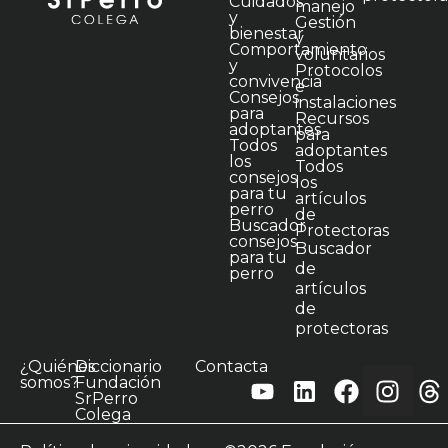
Cuidados
manejo
y
Gestión
bienestar
y
Comportamiento
voluntarios
y
Protocolos
convivencia
e
Consejos
instalaciones
para
Recursos
adoptantes
para
Todos
adoptantes
los
Todos
consejos
los
para tu
artículos
perro
de
Buscador
Protectoras
consejos
Buscador
para tu
de
perro
artículos
de
protectoras
¿Quiénes
Diccionario
Contacta
somos?
Fundación
SrPerro
Colega