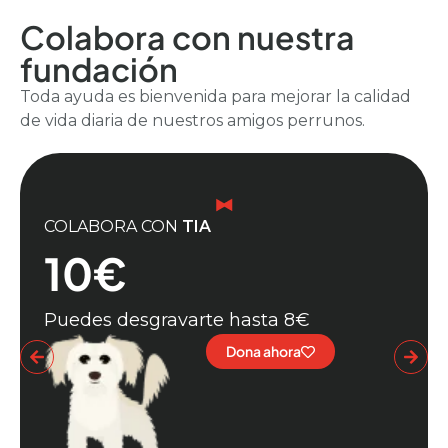
Colabora con nuestra
fundación
Toda ayuda es bienvenida para mejorar la calidad
de vida diaria de nuestros amigos perrunos.
COLABORA CON
TIA
10€
Puedes desgravarte hasta 8€
Dona ahora