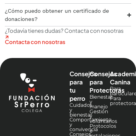
¿Cómo puedo obtener un certificado de
donaciones?
¿Todavía tienes dudas? Contacta con nosotras
Contacta con nosotras​
Consejos
Consejos
Academi
para
para
Canina
Para
tu
Protectoras
particular
Bienestar
perro
Para
y
protectora
Cuidados
manejo
y
Gestión
bienestar
y
Comportamiento
voluntarios
y
Protocolos
convivencia
e
Consejos
instalaciones