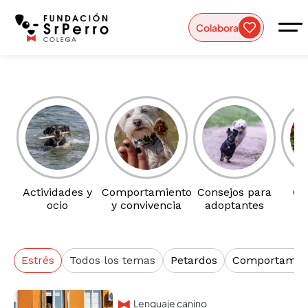
Colabora
Actividades y
Comportamiento
Consejos para
Cu
ocio
y convivencia
adoptantes
b
Estrés
Todos los temas
Petardos
Comportamien
Lenguaje canino