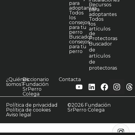
para
Recursos
adoptantes
para
Todos
adoptantes
los
Todos
consejos
los
para tu
artículos
perro
de
Buscador
Protectoras
consejos
Buscador
para tu
de
perro
artículos
de
protectoras
¿Quiénes
Diccionario
Contacta
somos?
Fundación
SrPerro
Colega
Política de privacidad
©2026 Fundación
Política de cookies
SrPerro Colega
Aviso legal