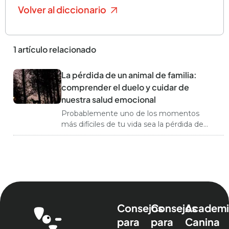
Volver al diccionario
1 artículo relacionado
La pérdida de un animal de familia:
comprender el duelo y cuidar de
nuestra salud emocional
Probablemente uno de los momentos
más difíciles de tu vida sea la pérdida de
tu querido compañero peludo. Perder a
un animal que ha sido parte de tu familia
es un dolor profundo y real, y es
completamente normal sentirte
abrumado. En este pequeño espacio,
quiero acompañarte en este proceso,
ayudarte a entender tu duelo y brindarte
Consejos
Consejos
Academi
algunas herramientas para cuidar de tu
para
para
Canina
bienestar emocional. A pesar de su