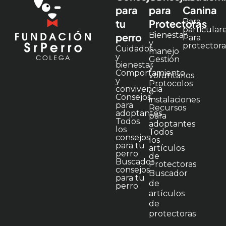
para
para
Canina
Para
tu
Protectoras
particular
Bienestar
perro
Para
y
protectora
Cuidados
manejo
y
Gestión
bienestar
y
Comportamiento
voluntarios
y
Protocolos
convivencia
e
Consejos
instalaciones
para
Recursos
adoptantes
para
Todos
adoptantes
los
Todos
consejos
los
para tu
artículos
perro
de
Buscador
Protectoras
consejos
Buscador
para tu
de
perro
artículos
de
protectoras