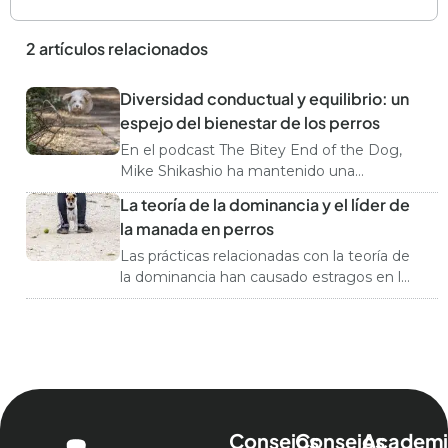
2 artículos relacionados
Diversidad conductual y equilibrio: un
espejo del bienestar de los perros
En el podcast The Bitey End of the Dog,
Mike Shikashio ha mantenido una
extensa charla con Kim Brophy, etóloga
La teoría de la dominancia y el líder de
aplicada y consultora certificada en
la manada en perros
comportamiento canino, sobre un
cambio fundamental en la manera de
Las prácticas relacionadas con la teoría de
entender el bienestar de los perros.
la dominancia han causado estragos en la
Compartimos aquí parte de su
vida de muchas familias y perros. Basarse
conversación que podéis escuchar
en el miedo y el castigo para educar no
completa en el vídeo que […]
solo rompe el vínculo entre el humano y
el can, sino que también puede tener
consecuencias graves para su salud física
y emocional. A pesar […]
Consejos
Consejos
Academi