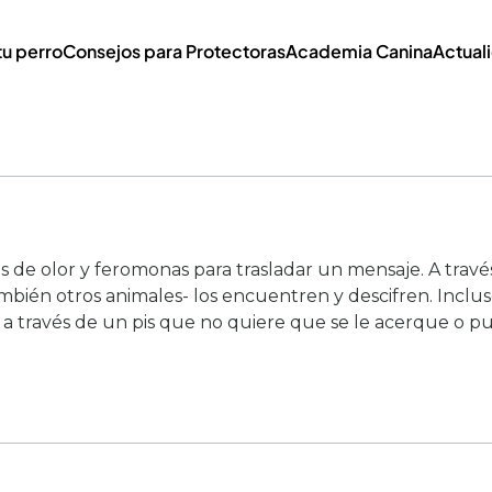
tu perro
Consejos para Protectoras
Academia Canina
Actual
de olor y feromonas para trasladar un mensaje. A través 
mbién otros animales- los encuentren y descifren. Inclu
a través de un pis que no quiere que se le acerque o pu