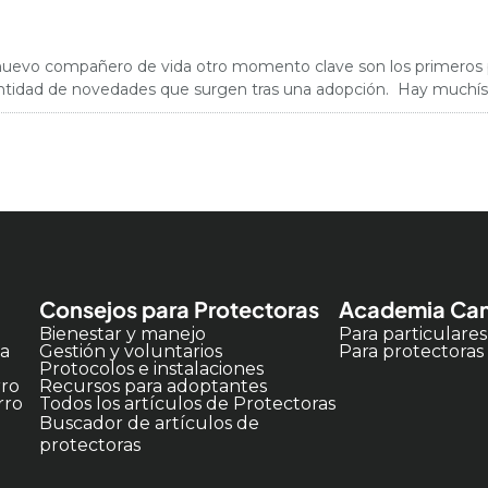
u nuevo compañero de vida otro momento clave son los primeros pa
cantidad de novedades que surgen tras una adopción. Hay muchísi
Consejos para Protectoras
Academia Can
Bienestar y manejo
Para particulares
ia
Gestión y voluntarios
Para protectoras
Protocolos e instalaciones
rro
Recursos para adoptantes
rro
Todos los artículos de Protectoras
Buscador de artículos de
protectoras