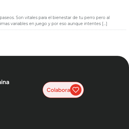
seos. Son vitales para el bienestar de tu perro pero al
mas variables en juego y por eso aunque intentes […]
ina
Colabora