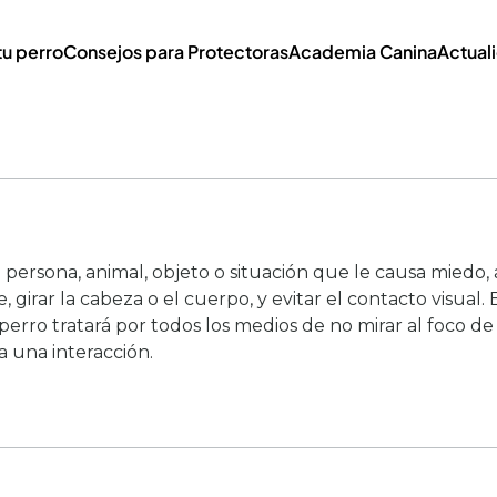
tu perro
Consejos para Protectoras
Academia Canina
Actual
a persona, animal, objeto o situación que le causa mied
 girar la cabeza o el cuerpo, y evitar el contacto visual
 perro tratará por todos los medios de no mirar al foco d
una interacción.