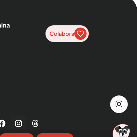
ina
Colabora