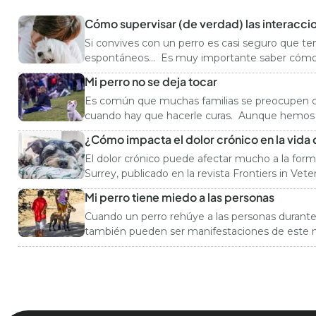
Cómo supervisar (de verdad) las interaccio
Si convives con un perro es casi seguro que tend
espontáneos… Es muy importante saber cómo prev
Mi perro no se deja tocar
Es común que muchas familias se preocupen cuand
cuando hay que hacerle curas. Aunque hemos normalizado el “manoseo” a nuestros canes, la tolerancia y preferencias de cada perro dependen de su genética,
experiencias previas, gustos y también de la re
¿Cómo impacta el dolor crónico en la vida 
El dolor crónico puede afectar mucho a la fo
Surrey, publicado en la revista Frontiers in Vet
Mi perro tiene miedo a las personas
Cuando un perro rehúye a las personas durante
también pueden ser manifestaciones de este m