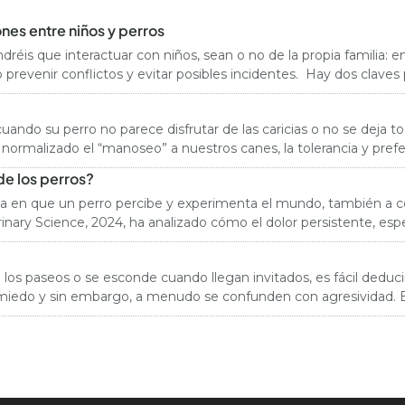
nes entre niños y perros
réis que interactuar con niños, sean o no de la propia familia: en 
enir conflictos y evitar posibles incidentes. Hay dos claves pr
o su perro no parece disfrutar de las caricias o no se deja toca
lación que tenga con su familia.
de los perros?
rma en que un perro percibe y experimenta el mundo, también a 
erinary Science, 2024, ha analizado cómo el dolor persistente, es
 los paseos o se esconde cuando llegan invitados, es fácil dedu
iedo y sin embargo, a menudo se confunden con agresividad. E