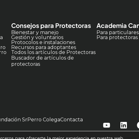
Consejos para Protectoras
Academia Can
Bienestar y manejo
Para particulares
ia
Gestión y voluntarios
Para protectoras
Protocolos e instalaciones
rro
Recursos para adoptantes
rro
Todos los artículos de Protectoras
Buscador de artículos de
protectoras
undación SrPerro Colega
Contacta
terceros para ofrecerte la mejor experiencia en nuestra web.