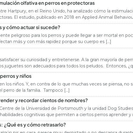
mulación olfativa en perros en protectoras
re Hartpury, en el Reino Unido, ha analizado cómo la estimulació
ras. El estudio, publicado en 2018 en Applied Animal Behaviour Sc
s y cómo actuar si sucede?
nte peligroso para los perros y puede llegar a ser mortal en po
afectan más y con más rapidez porque su cuerpo es […]
 satisfacer su curiosidad y entretenerse. A la gran mayoría de per
los juguetes son adecuados para todos los peludos. Entonces, ¿
perros y niños
n los niños. Y, en contra de lo que muchas veces se piensa, no s
el perro de la familia. Tampoco […]
render y recordar cientos de nombres?
entre de la Universidad de Portsmouth y la unidad Dog Studies d
 o habilidades cognitivas que permiten a ciertos perros aprender 
s: ¿Qué es y cómo retrasarlo?
algún pis en casa, parece muy despistado o no descansa durante