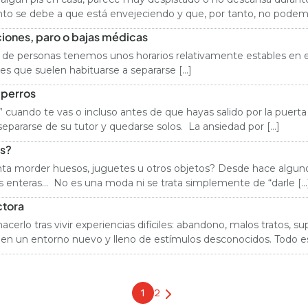
o se debe a que está envejeciendo y que, por tanto, no podemo
aciones, paro o bajas médicas
ría de personas tenemos unos horarios relativamente estables en e
les que suelen habituarse a separarse […]
 perros
 cuando te vas o incluso antes de que hayas salido por la puerta
epararse de su tutor y quedarse solos. La ansiedad por […]
es?
anta morder huesos, juguetes u otros objetos? Desde hace algun
as enteras… No es una moda ni se trata simplemente de “darle […
ctora
acerlo tras vivir experiencias difíciles: abandono, malos tratos,
en un entorno nuevo y lleno de estímulos desconocidos. Todo e
1
2