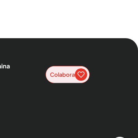
ina
Colabora