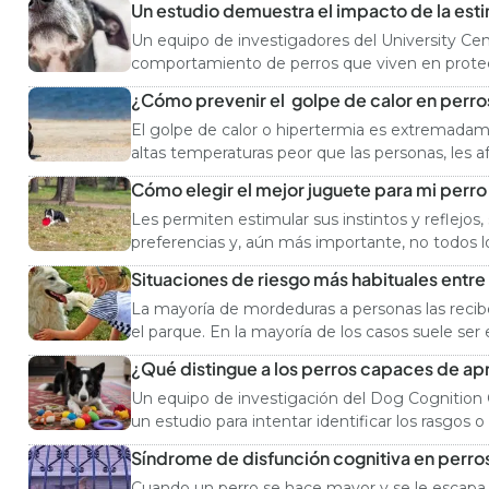
Un estudio demuestra el impacto de la esti
Un equipo de investigadores del University Cent
comportamiento de perros que viven en protecto
jengibre o la valeriana […]
¿Cómo prevenir el golpe de calor en perro
El golpe de calor o hipertermia es extremadame
altas temperaturas peor que las personas, les 
Cómo elegir el mejor juguete para mi perro
Les permiten estimular sus instintos y reflejos,
preferencias y, aún más importante, no todos 
[…]
Situaciones de riesgo más habituales entre 
La mayoría de mordeduras a personas las recibe
el parque. En la mayoría de los casos suele ser 
¿Qué distingue a los perros capaces de ap
Un equipo de investigación del Dog Cognition C
un estudio para intentar identificar los rasgos
objetos. […]
Síndrome de disfunción cognitiva en perro
Cuando un perro se hace mayor y se le escapa 