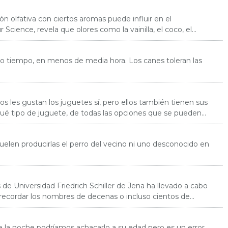
n olfativa con ciertos aromas puede influir en el
ience, revela que olores como la vainilla, el coco, el
co tiempo, en menos de media hora. Los canes toleran las
ros les gustan los juguetes sí, pero ellos también tienen sus
qué tipo de juguete, de todas las opciones que se pueden
uelen producirlas el perro del vecino ni uno desconocido en
e Universidad Friedrich Schiller de Jena ha llevado a cabo
y recordar los nombres de decenas o incluso cientos de
 la noche podríamos achacarlo a su edad pero es un error