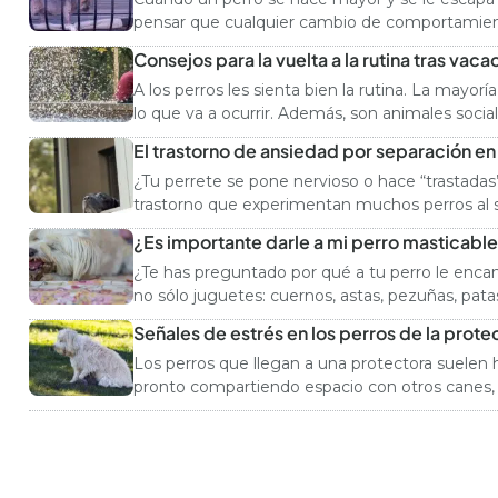
pensar que cualquier cambio de comportamient
Consejos para la vuelta a la rutina tras vac
A los perros les sienta bien la rutina. La mayo
lo que va a ocurrir. Además, son animales socia
El trastorno de ansiedad por separación en
¿Tu perrete se pone nervioso o hace “trastadas”
trastorno que experimentan muchos perros al s
¿Es importante darle a mi perro masticabl
¿Te has preguntado por qué a tu perro le enc
no sólo juguetes: cuernos, astas, pezuñas, pat
Señales de estrés en los perros de la prote
Los perros que llegan a una protectora suelen h
pronto compartiendo espacio con otros canes, 