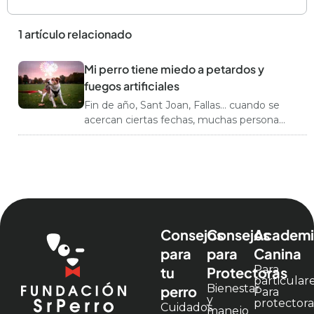
1 artículo relacionado
Mi perro tiene miedo a petardos y
fuegos artificiales
Fin de año, Sant Joan, Fallas… cuando se
acercan ciertas fechas, muchas personas
que conviven con peludos empiezan a
preocuparse. Y sí, hay motivos: una gran
parte de los perros muestra señales claras
de miedo ante los petardos y los fuegos
artificiales. Te enseñamos a a crear […]
Consejos
Consejos
Academi
para
para
Canina
Para
tu
Protectoras
particular
Bienestar
perro
Para
y
protectora
Cuidados
manejo