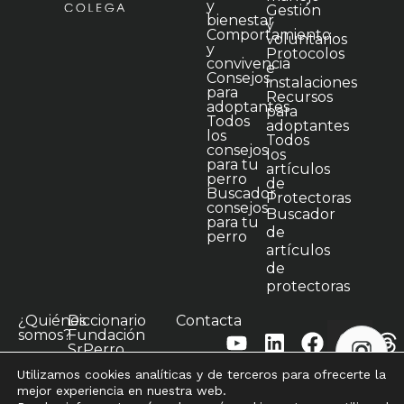
y
Gestión
bienestar
y
Comportamiento
voluntarios
y
Protocolos
convivencia
e
Consejos
instalaciones
para
Recursos
adoptantes
para
Todos
adoptantes
los
Todos
consejos
los
para tu
artículos
perro
de
Buscador
Protectoras
consejos
Buscador
para tu
de
perro
artículos
de
protectoras
¿Quiénes
Diccionario
Contacta
somos?
Fundación
SrPerro
Colega
Utilizamos cookies analíticas y de terceros para ofrecerte la
mejor experiencia en nuestra web.
Política de privacidad
©2026 Fundación