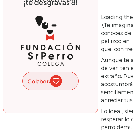
¡te desgravas 8!
Loading th
¿Te imagina
conoces de 
pellizco en
que, con fr
Aunque te 
de ver, ten
extraño. Pu
Colabora
acostumbrán
sencillamen
apreciar tus 
Lo ideal, si
respetar lo
perro demue