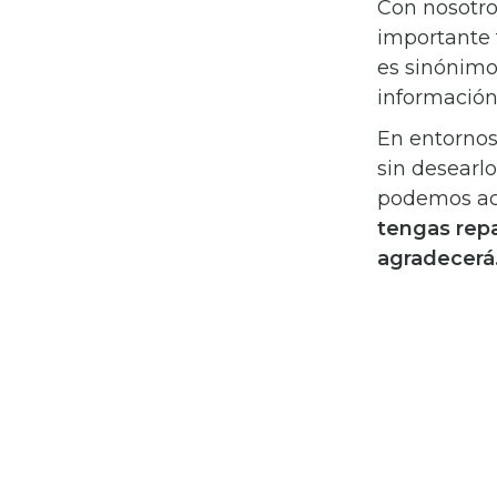
Con nosotro
importante t
es sinónimo
información
En entornos
sin desearlo
podemos acar
tengas repa
agradecerá