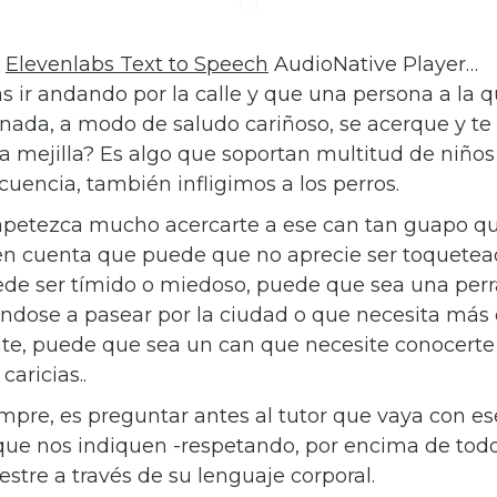
e
Elevenlabs Text to Speech
AudioNative Player…
s ir andando por la calle y que una persona a la 
nada, a modo de saludo cariñoso, se acerque y te
 la mejilla? Es algo que soportan multitud de niño
ecuencia, también infligimos a los perros.
apetezca mucho acercarte a ese can tan guapo q
 en cuenta que puede que no aprecie ser toquetea
ede ser tímido o miedoso, puede que sea una perr
dose a pasear por la ciudad o que necesita más 
te, puede que sea un can que necesite conocerte
caricias..
empre, es preguntar antes al tutor que vaya con es
 que nos indiquen -respetando, por encima de todo,
stre a través de su lenguaje corporal.