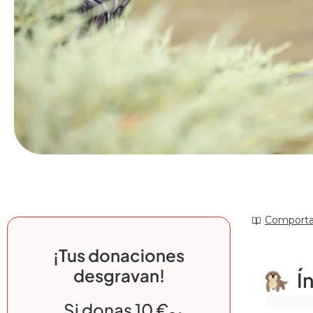
Comporta
¡Tus donaciones
desgravan!
Í
Si donas 10 €,