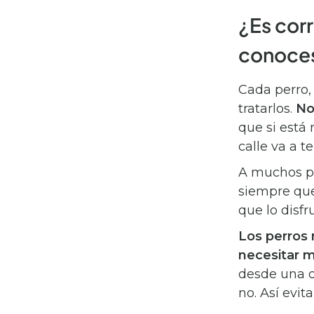
¿Es corr
conoce
Cada perro,
tratarlos.
No
que si está
calle va a t
A muchos pe
siempre que 
que lo disf
Los perros 
necesitar 
desde una di
no. Así evit