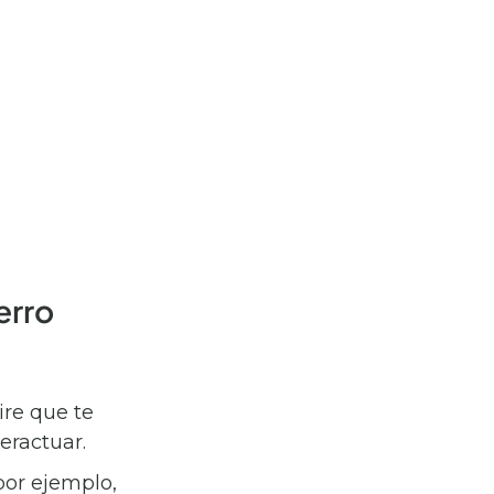
erro
ire que te
eractuar.
 por ejemplo,