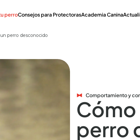
tu perro
Consejos para Protectoras
Academia Canina
Actual
 un perro desconocido
Comportamiento y con
Cómo s
perro