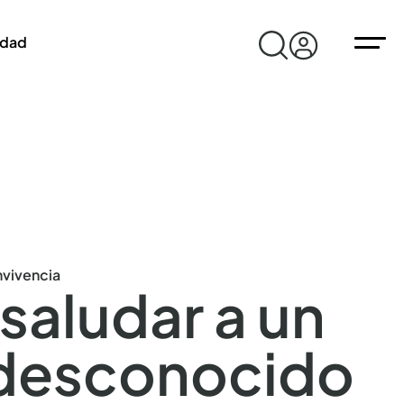
idad
vivencia
aludar a un
 desconocido