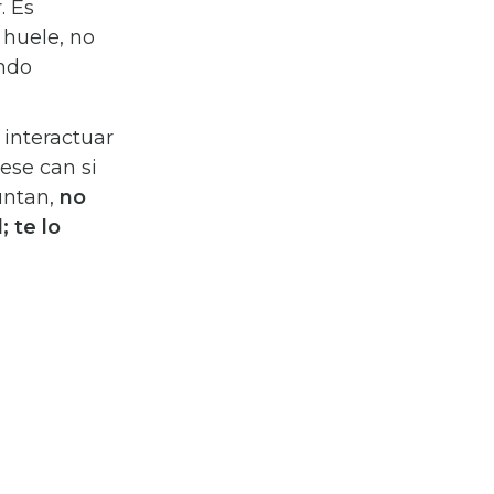
. Es
 huele, no
ando
 interactuar
ese can si
guntan,
no
; te lo