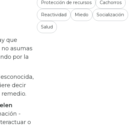
Protección de recursos
Cachorros
Reactividad
Miedo
Socialización
Salud
ay que
no asumas
ndo por la
desconocida,
iere decir
s remedio.
uelen
mación -
nteractuar o