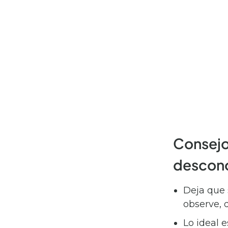
Consejos
descon
Deja que s
observe, 
Lo ideal 