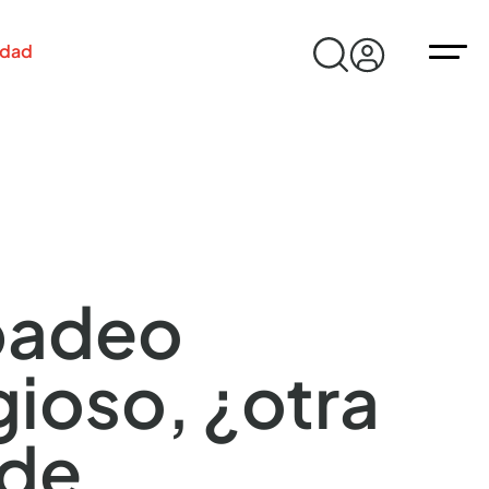
idad
padeo
ioso, ¿otra
 de