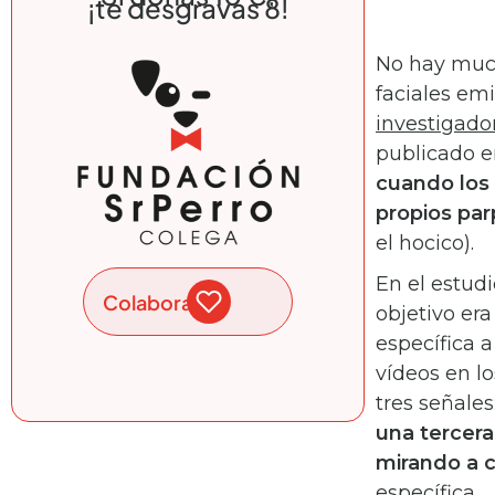
¡te desgravas 8!
No hay much
faciales emi
investigado
publicado 
cuando los 
propios pa
el hocico).
En el estud
Colabora
objetivo er
específica a
vídeos en l
tres señales
una tercera
mirando a c
específica.