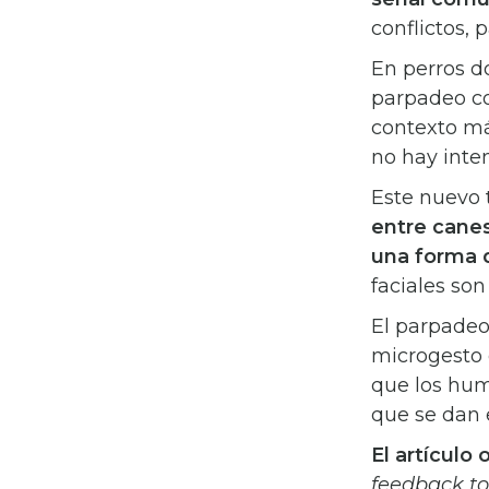
conflictos, 
En perros d
parpadeo co
contexto más
no hay inten
Este nuevo 
entre canes
una forma d
faciales so
El parpadeo
microgesto 
que los hum
que se dan e
El artículo o
feedback to