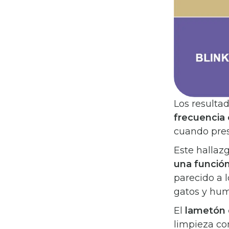
Los resulta
frecuencia 
cuando pres
Este hallaz
una función
parecido a 
gatos y hu
El
lametón 
limpieza co