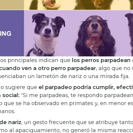
dos principales indican que
los perros parpadean
cuando ven a otro perro parpadear
, algo que no
enciaban un lametón de nariz o una mirada fija.
go sugiere que
el parpadeo podría cumplir, efec
 social:
“Si me parpadeas, te respondo parpadean
lo que se ha observado en primates y, en menor es
manos.
de nariz
, un gesto frecuente que se atribuye tanto
mo al apaciguamiento, no generó la misma reacci