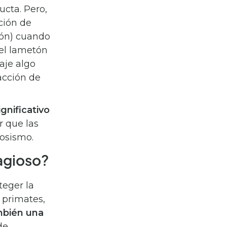
cta. Pero,
ción de
sión) cuando
 el lametón
aje algo
acción de
gnificativo
r que las
osismo.
agioso?
teger la
 primates,
mbién una
de