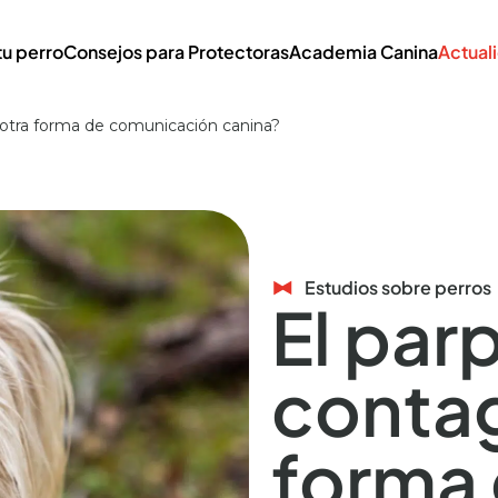
tu perro
Consejos para Protectoras
Academia Canina
Actual
¿otra forma de comunicación canina?
Estudios sobre perros
El par
contag
forma