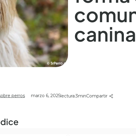
comun
canin
sobre perros
marzo 6, 2025
lectura:
3
Compartir
ndice