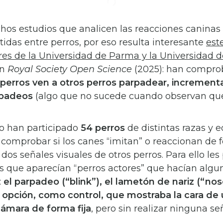
os estudios que analicen las reacciones caninas 
tidas entre perros, por eso resulta interesante
est
res de la Universidad de Parma y la Universidad 
en
Royal Society Open Science
(2025): han compr
perros ven a otros perros parpadear, increment
rpadeos
(algo que no sucede cuando observan qu
io han participado
54 perros
de distintas razas y e
a comprobar si los canes “imitan” o reaccionan de
 dos señales visuales de otros perros. Para ello le
os que aparecían “perros actores” que hacían algu
:
el parpadeo (“blink”), el lametón de nariz (“nose
 opción, como control, que mostraba la cara de 
ámara de forma fija
, pero sin realizar ninguna señ