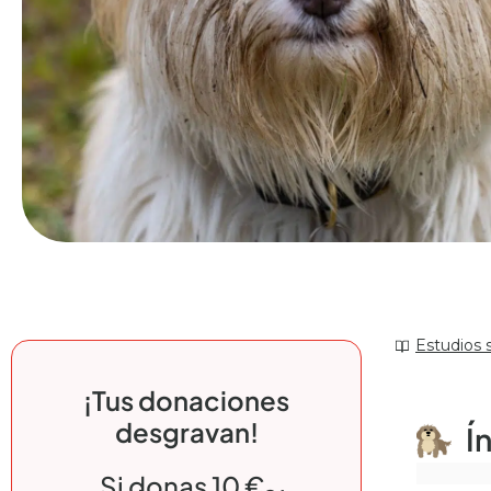
Estudios 
¡Tus donaciones
desgravan!
Í
Si donas 10 €,