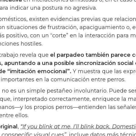
para indicar una postura no agresiva.
omésticos, existen evidencias previas que relacion
n situaciones de frustración, apaciguamiento o, 
 positivo, con un “corte” en la interacción para 
ciones hostiles.
trabajo revela que
el parpadeo también parece c
, apuntando a una posible sincronización social 
e “imitación emocional”.
Y muestra que las expr
n importantes en la comunicación entre perros.
 no es un simple pestañeo involuntario. Puede se
que, interpretado correctamente, enriquece la m
anos—y los propios perros—entienden las señales
ntre ellos.
riginal
,
“If you blink at me, I’ll blink back. Domest
 conspecific visual cues”
, incluye datos más técni