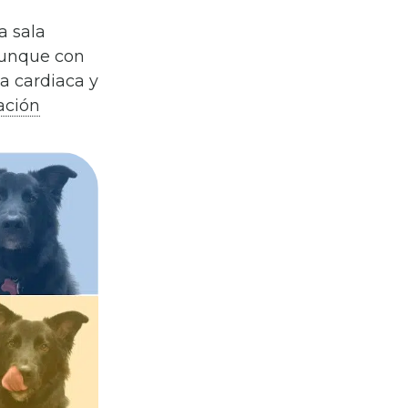
a sala
aunque con
ia cardiaca y
ación