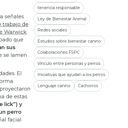
tenencia responsable
a señales
Ley de Bienestar Animal
e trabajo de
Redes sociales
de Warwick
obado que
Estudios sobre bienestar canino
an sus
Colaboraciones FSPC
e se lamen
Vínculo entre personas y perros
dades. El
Iniciativas que ayudan a los perros
 forma
Lenguaje canino
Cachorros
s proyectaron
na de estas
 lick”) y
un perro
al facial