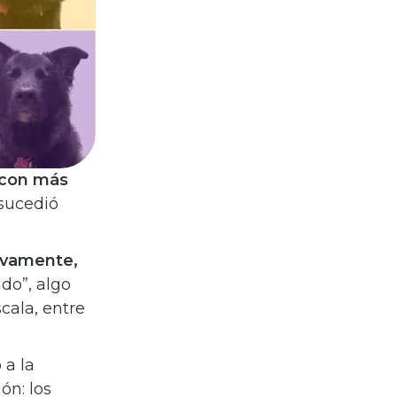
 con más
 sucedió
tivamente,
do”, algo
cala, entre
 a la
ón: los