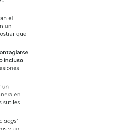
an el
en un
mostrar que
ontagiarse
o incluso
esiones
r un
anera en
 sutiles
ic dogs’
cos y un