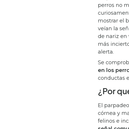
perros no m
curiosament
mostrar el b
veían la se
de nariz en
más inciert
alerta.
Se comprob
en los perr
conductas e
¿Por qu
El parpadeo,
córnea y ma
felinos e i
señal comu