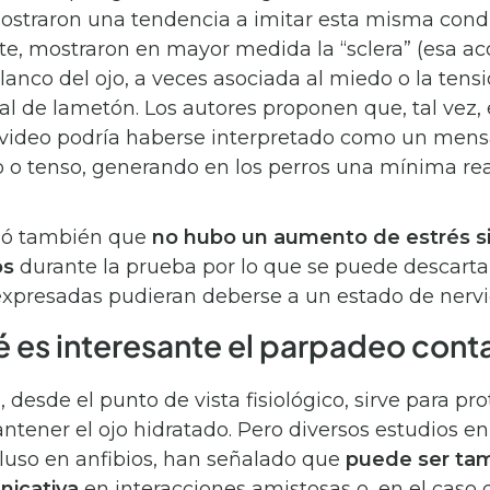
ostraron una tendencia a imitar esta misma condu
e, mostraron en mayor medida la “sclera” (esa ac
lanco del ojo, a veces asociada al miedo o la ten
ñal de lametón. Los autores proponen que, tal vez,
 video podría haberse interpretado como un mens
o o tenso, generando en los perros una mínima re
ó también que
no hubo un aumento de estrés si
os
durante la prueba por lo que se puede descarta
xpresadas pudieran deberse a un estado de nervi
é es interesante el parpadeo cont
 desde el punto de vista fisiológico, sirve para pro
ntener el ojo hidratado. Pero diversos estudios en
ncluso en anfibios, han señalado que
puede ser ta
nicativa
en interacciones amistosas o, en el caso 