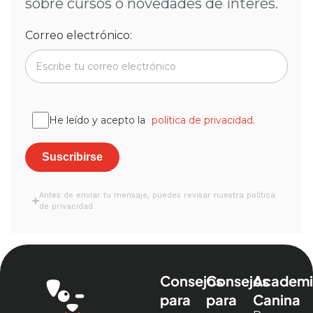
sobre cursos o novedades de interés.
Correo electrónico:
He leído y acepto la
política de privacidad
.
Antes de enviar tu mensaje, puedes revisar nuestra política
de privacidad
Consejos
Consejos
Academi
para
para
Canina