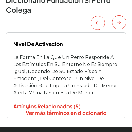
Colega
Nivel De Activación
La Forma En La Que Un Perro Responde A
Los Estímulos En Su Entorno No Es Siempre
Igual, Depende De Su Estado Físico Y
Emocional, Del Contexto… Un Nivel De
Activación Bajo Implica Un Estado De Menor
Alerta Y Una Respuesta De Menor
Intensidad. Un Nivel De Activación Alto, Sería
Artículos Relacionados (5)
Un Estado De Alerta Mayor, […]
Ver más términos en diccionario