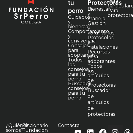
Para
tu
Protectoras
particular
Bienestar
perro
Para
y
protectora
Cuidados
manejo
y
Gestión
bienestar
y
Comportamiento
voluntarios
y
Protocolos
convivencia
e
Consejos
instalaciones
para
Recursos
adoptantes
para
Todos
adoptantes
los
Todos
consejos
los
para tu
artículos
perro
de
Buscador
Protectoras
consejos
Buscador
para tu
de
perro
artículos
de
protectoras
¿Quiénes
Diccionario
Contacta
somos?
Fundación