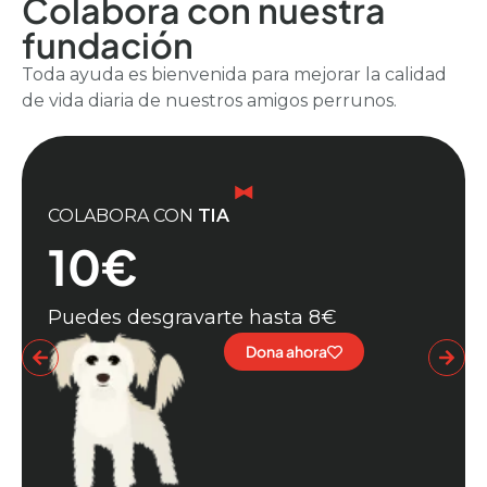
Colabora con nuestra
fundación
Toda ayuda es bienvenida para mejorar la calidad
de vida diaria de nuestros amigos perrunos.
COLABORA CON
TIA
10€
Puedes desgravarte hasta 8€
Dona ahora