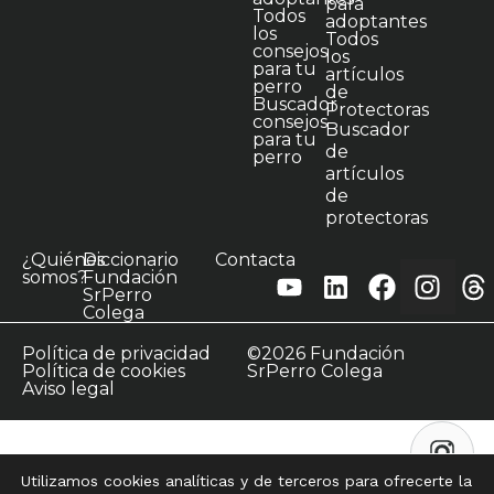
para
Todos
adoptantes
los
Todos
consejos
los
para tu
artículos
perro
de
Buscador
Protectoras
consejos
Buscador
para tu
de
perro
artículos
de
protectoras
¿Quiénes
Diccionario
Contacta
somos?
Fundación
SrPerro
Colega
Política de privacidad
©2026 Fundación
Política de cookies
SrPerro Colega
Aviso legal
Utilizamos cookies analíticas y de terceros para ofrecerte la