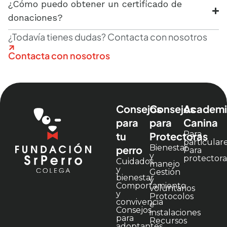
¿Cómo puedo obtener un certificado de
donaciones?
¿Todavía tienes dudas? Contacta con nosotros
Contacta con nosotros​
Consejos
Consejos
Academi
para
para
Canina
Para
tu
Protectoras
particular
Bienestar
perro
Para
y
protectora
Cuidados
manejo
y
Gestión
bienestar
y
Comportamiento
voluntarios
y
Protocolos
convivencia
e
Consejos
instalaciones
para
Recursos
adoptantes