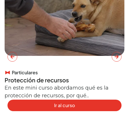
Particulares
Protección de recursos
C
e
En este mini curso abordamos qué es la
protección de recursos, por qué...
E
r
Ir al curso