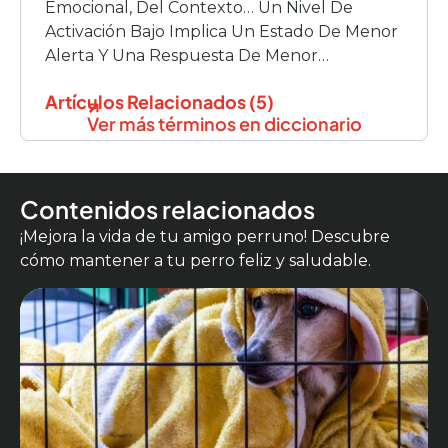
Emocional, Del Contexto… Un Nivel De
Activación Bajo Implica Un Estado De Menor
Alerta Y Una Respuesta De Menor
Intensidad. Un Nivel De Activación Alto, Sería
Artículos Relacionados (5)
Un Estado De Alerta Mayor, […]
Ver más términos en diccionario
Contenidos relacionados
¡Mejora la vida de tu amigo perruno! Descubre
cómo mantener a tu perro feliz y saludable.