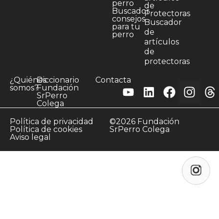
perro
de
Buscador
Protectoras
consejos
Buscador
para tu
de
perro
artículos
de
protectoras
¿Quiénes
Diccionario
Contacta
somos?
Fundación
SrPerro
Colega
Política de privacidad
©2026 Fundación
Política de cookies
SrPerro Colega
Aviso legal