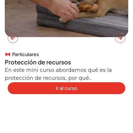
Particulares
Protección de recursos
C
e
En este mini curso abordamos qué es la
protección de recursos, por qué...
E
r
Ir al curso