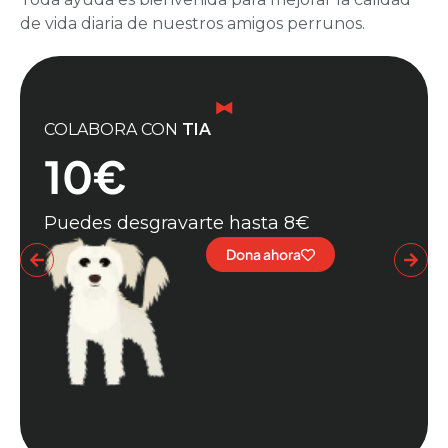
de vida diaria de nuestros amigos perrunos.
COLABORA CON
TIA
10€
Puedes desgravarte hasta 8€
Dona ahora