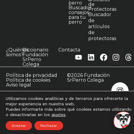
perro
de
Buscador
Protectoras
consejos
Buscador
para tu
de
perro
artículos
de
protectoras
¿Quiénes
Diccionario
Contacta
somos?
Fundación
SrPerro
Colega
Política de privacidad
©2026 Fundación
Política de cookies
SrPerro Colega
Aviso legal
Utilizamos cookies analíticas y de terceros para ofrecerte la
mejor experiencia en nuestra web.
Puedes informarte más sobre qué cookies estamos utilizando
o desactivarlas en los
ajustes
.
Aceptar
Rechazar