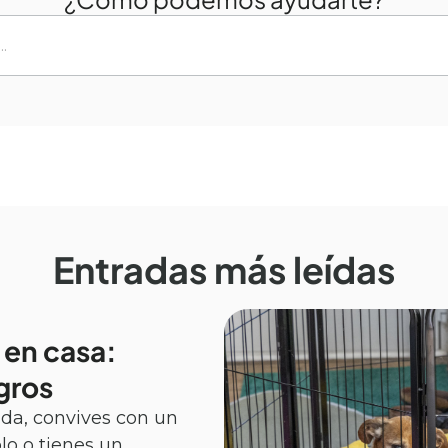
Entradas más leídas
 en casa:
gros
ida, convives con un
lo o tienes un