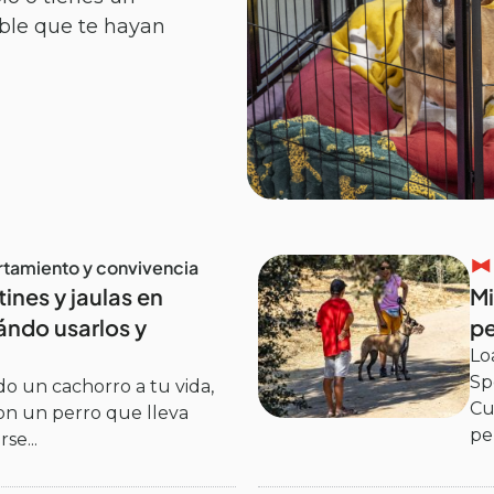
ible que te hayan
amiento y convivencia
ines y jaulas en
Mi
ándo usarlos y
p
Lo
Sp
do un cachorro a tu vida,
Cu
on un perro que lleva
pe
se...