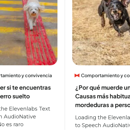
amiento y convivencia
Comportamiento y co
r si te encuentras
¿Por qué muerde un
erro suelto
Causas más habitua
mordeduras a pers
the Elevenlabs Text
h AudioNative
Loading the Elevenla
o es raro
to Speech AudioNati