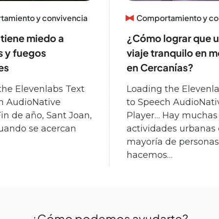
amiento y convivencia
Comportamiento y co
 tiene miedo a
¿Cómo lograr que u
s y fuegos
viaje tranquilo en m
les
en Cercanías?
the Elevenlabs Text
Loading the Elevenla
h AudioNative
to Speech AudioNati
in de año, Sant Joan,
Player… Hay muchas
cuando se acercan
actividades urbanas 
mayoría de personas
hacemos…
¿Cómo podemos ayudarte?