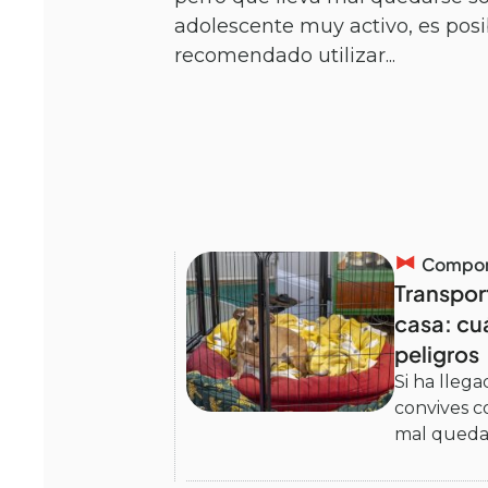
adolescente muy activo, es pos
recomendado utilizar...
Comport
Transport
casa: cu
peligros
Si ha llega
convives c
mal quedar