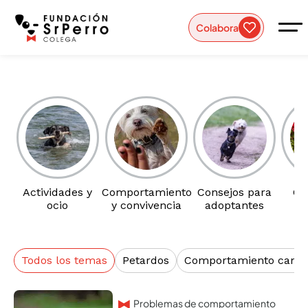
Colabora
Actividades y
Comportamiento
Consejos para
Cu
ocio
y convivencia
adoptantes
b
Todos los temas
Petardos
Comportamiento canin
Problemas de comportamiento