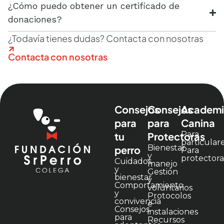
¿Cómo puedo obtener un certificado de
donaciones?
¿Todavía tienes dudas? Contacta con nosotras
Contacta con nosotras​
Consejos
Consejos
Academi
para
para
Canina
Para
tu
Protectoras
particular
Bienestar
perro
Para
y
protectora
Cuidados
manejo
y
Gestión
bienestar
y
Comportamiento
voluntarios
y
Protocolos
convivencia
e
Consejos
instalaciones
para
Recursos