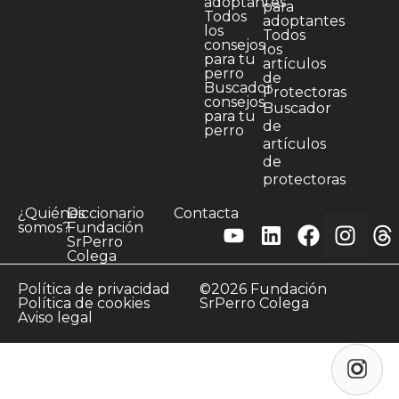
adoptantes
para
Todos
adoptantes
los
Todos
consejos
los
para tu
artículos
perro
de
Buscador
Protectoras
consejos
Buscador
para tu
de
perro
artículos
de
protectoras
¿Quiénes
Diccionario
Contacta
somos?
Fundación
SrPerro
Colega
Política de privacidad
©2026 Fundación
Política de cookies
SrPerro Colega
Aviso legal