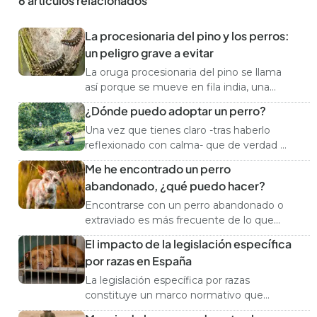
6 artículos relacionados
La procesionaria del pino y los perros:
un peligro grave a evitar
La oruga procesionaria del pino se llama
así porque se mueve en fila india, una
pegada a la otra, en procesión. Es
¿Dónde puedo adoptar un perro?
importante saber distinguirlas y saber
Una vez que tienes claro -tras haberlo
cuándo te puedes topar con ellas porque
reflexionado con calma- que de verdad es
son muy peligrosas para los perros:
el momento para aumentar tu familia y
pueden causarles lesiones graves,
Me he encontrado un perro
cuidar de un perro, de un ser vivo, durante
necrosis e incluso […]
abandonado, ¿qué puedo hacer?
muchos años, surge otra pregunta crucial:
¿dónde encontrar a ese compañero
Encontrarse con un perro abandonado o
perruno? Esta decisión también es
extraviado es más frecuente de lo que
importante porque no es lo mismo una
pudiéramos pensar y es esencial actuar,
El impacto de la legislación específica
protectora de […]
no pasar de largo: puede que su familia lo
por razas en España
esté buscando desesperadamente o
puede que necesite tu ayuda. Un can que
La legislación específica por razas
deambula por la calle o por el […]
constituye un marco normativo que
regula la tenencia de determinados