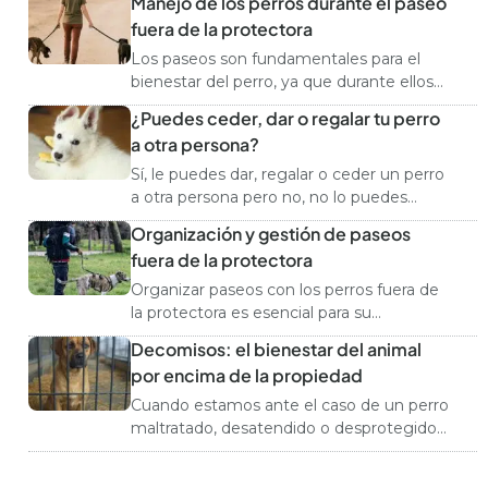
Manejo de los perros durante el paseo
perros considerados potencialmente
fuera de la protectora
peligrosos (PPP). Durante décadas, este
tipo de legislación ha sido utilizada en
Los paseos son fundamentales para el
distintos países con el objetivo de
bienestar del perro, ya que durante ellos
aumentar la seguridad pública y prevenir
vivirán experiencias y saciarán
¿Puedes ceder, dar o regalar tu perro
incidentes, especialmente mordeduras.
necesidades que no pueden satisfacer de
a otra persona?
Sin embargo, […]
otra forma. Sin estos momentos, su salud
física y mental se verá comprometida. Sin
Sí, le puedes dar, regalar o ceder un perro
embargo, también pueden presentarse
a otra persona pero no, no lo puedes
situaciones peligrosas si no se siguen
hacer por las buenas, tiene que quedar
Organización y gestión de paseos
ciertas pautas de prevención. Los paseos
constancia de esa cesión. ¿Por qué?
fuera de la protectora
están destinados […]
Además de porque así lo indica la Ley de
Bienestar Animal y más allá de la
Organizar paseos con los perros fuera de
trazabilidad […]
la protectora es esencial para su
bienestar. Estos paseos ofrecen
Decomisos: el bienestar del animal
numerosos beneficios: mejoran la calidad
por encima de la propiedad
de vida en las instalaciones, reducen
problemas clínicos y de comportamiento,
Cuando estamos ante el caso de un perro
aumentan las probabilidades de adopción
maltratado, desatendido o desprotegido
y facilitan la adaptación a un nuevo
porque su titular ha demostrado no tener
hogar. Al principio, si la protectora no las
capacidad y/o voluntad para atenderlo